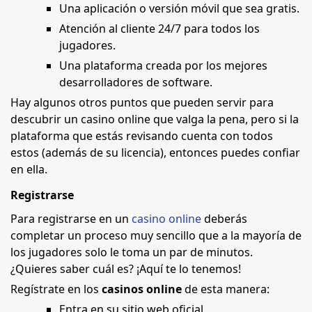
Una aplicación o versión móvil que sea gratis.
Atención al cliente 24/7 para todos los
jugadores.
Una plataforma creada por los mejores
desarrolladores de software.
Hay algunos otros puntos que pueden servir para
descubrir un casino online que valga la pena, pero si la
plataforma que estás revisando cuenta con todos
estos (además de su licencia), entonces puedes confiar
en ella.
Registrarse
Para registrarse en un
casino online
deberás
completar un proceso muy sencillo que a la mayoría de
los jugadores solo le toma un par de minutos.
¿Quieres saber cuál es? ¡Aquí te lo tenemos!
Regístrate en los
casinos online
de esta manera:
Entra en su sitio web oficial.