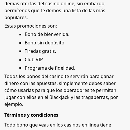
demás ofertas del casino online, sin embargo,
permítenos que te demos una lista de las más
populares.
Estas promociones son:
Bono de bienvenida.
Bono sin depósito.
Tiradas gratis.
Club VIP.
Programa de fidelidad.
Todos los bonos del casino te servirán para ganar
dinero con las apuestas, simplemente debes saber
cómo usarlas para que los operadores te permitan
jugar con ellos en el Blackjack y las tragaperras, por
ejemplo.
Términos y condiciones
Todo bono que veas en los casinos en línea tiene